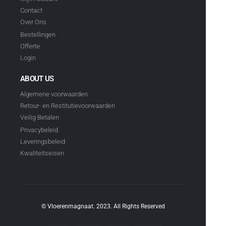
Contact
Over Ons
Bestellingen
Offerte
Login
ABOUT US
Algemene voorwaarden
Retour- en Restitutievoorwaarden
Veilig Betalen
Privacybeleid
Leveringsbeleid
Kwaliteitseisen
© Vloerenmagnaat. 2023. All Rights Reserved