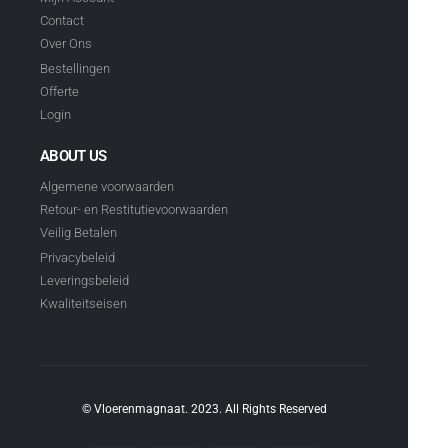
Contact
Over Ons
Bestellingen
Offerte
Login
ABOUT US
Algemene voorwaarden
Retour- en Restitutievoorwaarden
Veilig Betalen
Privacybeleid
Leveringsbeleid
Kwaliteitseisen
© Vloerenmagnaat. 2023. All Rights Reserved