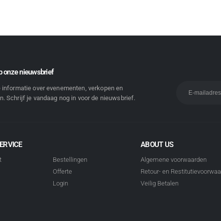
 onze nieuwsbrief
e informatie over evenementen, verkopen en
. Schrijf je vandaag nog in voor de nieuwsbrief.
ERVICE
ABOUT US
t
Bestellingen
Algemene voorwaarden
Offerte
Retour- en Restitutievoorwa
Login
Veilig Betalen