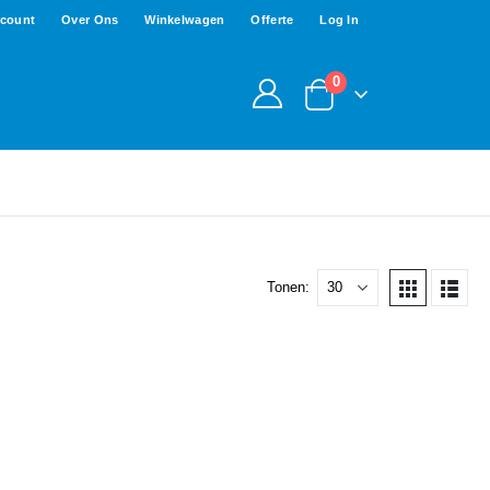
ccount
Over Ons
Winkelwagen
Offerte
Log In
0
Tonen: