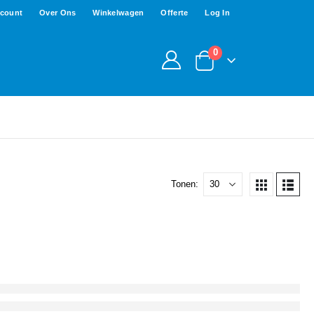
ccount
Over Ons
Winkelwagen
Offerte
Log In
0
Tonen: