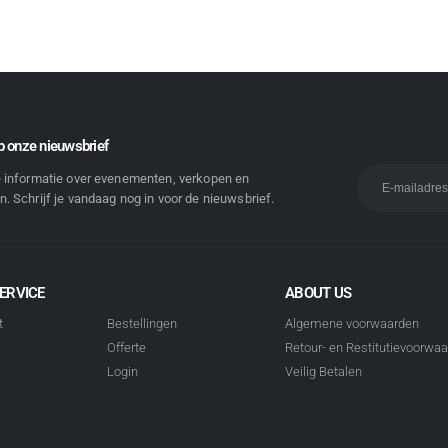
 onze nieuwsbrief
e informatie over evenementen, verkopen en
. Schrijf je vandaag nog in voor de nieuwsbrief.
ERVICE
ABOUT US
t
Bestellingen
Algemene voorwaarden
Offerte
Retour- en Restitutievoorwa
Login
Veilig Betalen