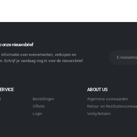
 onze nieuwsbrief
e informatie over evenementen, verkopen en
. Schrijf je vandaag nog in voor de nieuwsbrief.
ERVICE
ABOUT US
t
Bestellingen
Algemene voorwaarden
Offerte
Retour- en Restitutievoorwa
Login
Veilig Betalen