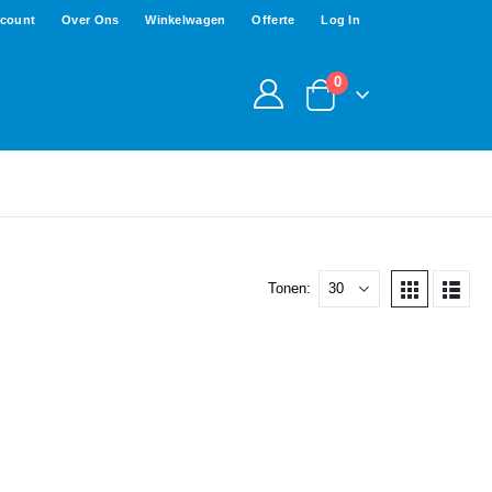
ccount
Over Ons
Winkelwagen
Offerte
Log In
0
Tonen: