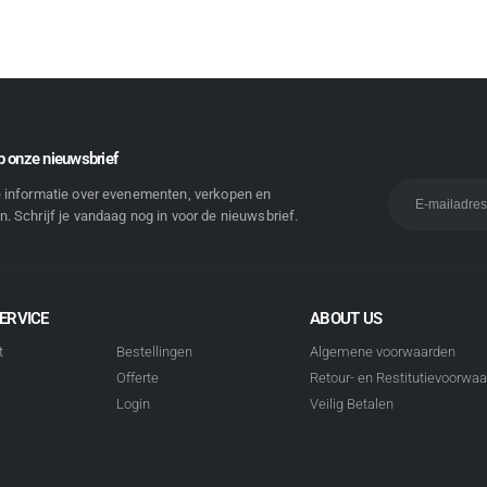
 onze nieuwsbrief
e informatie over evenementen, verkopen en
. Schrijf je vandaag nog in voor de nieuwsbrief.
ERVICE
ABOUT US
t
Bestellingen
Algemene voorwaarden
Offerte
Retour- en Restitutievoorwa
Login
Veilig Betalen