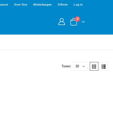
ccount
Over Ons
Winkelwagen
Offerte
Log In
0
Tonen: