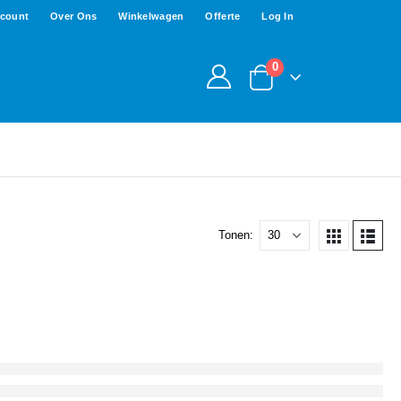
ccount
Over Ons
Winkelwagen
Offerte
Log In
0
Tonen: