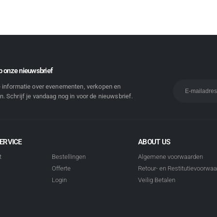
 onze nieuwsbrief
e informatie over evenementen, verkopen en
. Schrijf je vandaag nog in voor de nieuwsbrief.
ERVICE
ABOUT US
t
Bestellingen
Algemene voorwaarden
Offerte
Retour- en Restitutievoorwa
Login
Veilig Betalen