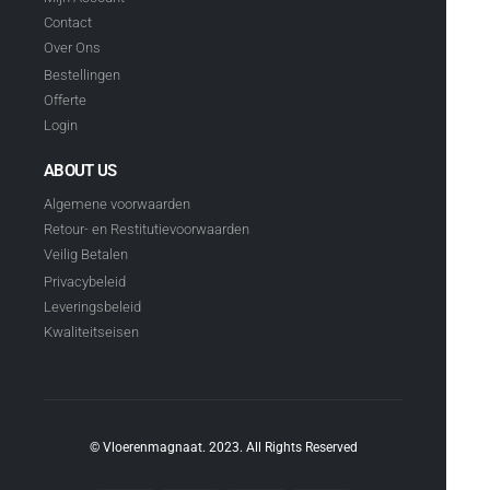
Contact
Over Ons
Bestellingen
Offerte
Login
ABOUT US
Algemene voorwaarden
Retour- en Restitutievoorwaarden
Veilig Betalen
Privacybeleid
Leveringsbeleid
Kwaliteitseisen
© Vloerenmagnaat. 2023. All Rights Reserved