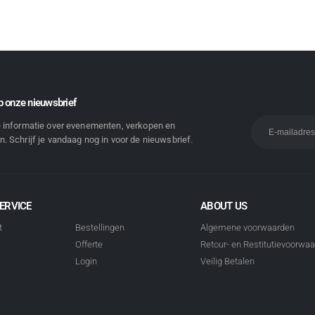
 onze nieuwsbrief
e informatie over evenementen, verkopen en
. Schrijf je vandaag nog in voor de nieuwsbrief.
ERVICE
ABOUT US
t
Bestellingen
Algemene voorwaarden
Offerte
Retour- en Restitutievoorwa
Login
Veilig Betalen