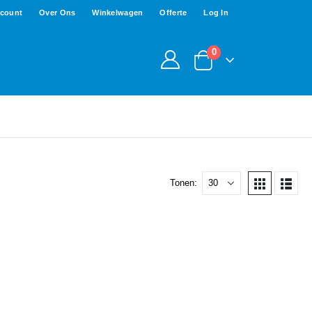
ccount
Over Ons
Winkelwagen
Offerte
Log In
0
Tonen: