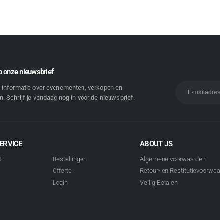
 onze nieuwsbrief
e informatie over evenementen, verkopen en
. Schrijf je vandaag nog in voor de nieuwsbrief.
ERVICE
ABOUT US
t
Bestellingen
Algemene voorwaarden
Offerte
Retour- en Restitutievoorwa
Login
Veilig Betalen