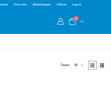
ccount
Over Ons
Winkelwagen
Offerte
Log In
0
Tonen: