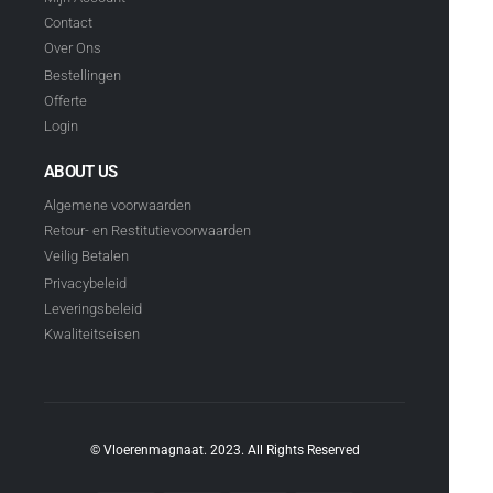
Contact
Over Ons
Bestellingen
Offerte
Login
ABOUT US
Algemene voorwaarden
Retour- en Restitutievoorwaarden
Veilig Betalen
Privacybeleid
Leveringsbeleid
Kwaliteitseisen
© Vloerenmagnaat. 2023. All Rights Reserved