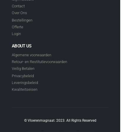
Contact
Over Ons
Bestellingen
Offerte
Login
ABOUT US
Algemene voorwaarden
Retour- en Restitutievoorwaarden
Veilig Betalen
Privacybeleid
Leveringsbeleid
Kwaliteitseisen
© Vloerenmagnaat. 2023. All Rights Reserved