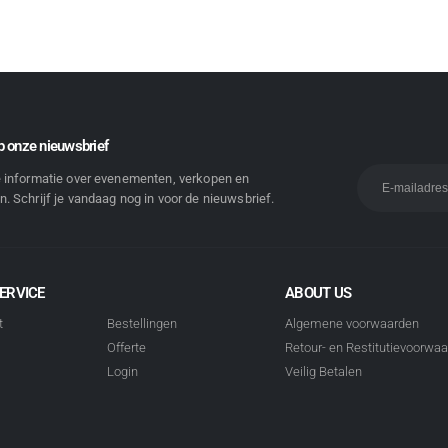
 onze nieuwsbrief
e informatie over evenementen, verkopen en
. Schrijf je vandaag nog in voor de nieuwsbrief.
ERVICE
ABOUT US
t
Bestellingen
Algemene voorwaarden
Offerte
Retour- en Restitutievoorwa
Login
Veilig Betalen