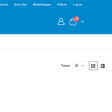
ccount
Over Ons
Winkelwagen
Offerte
Log In
0
Tonen: