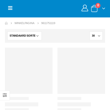
0
WINKELPAGINA
9611751119