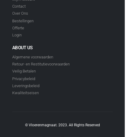
Contact
Over Ons
Bestellingen
Offerte
Login
ABOUT US
Algemene voorwaarden
Retour- en Restitutievoorwaarden
Veilig Betalen
Privacybeleid
Leveringsbeleid
Kwaliteitseisen
© Vloerenmagnaat. 2023. All Rights Reserved