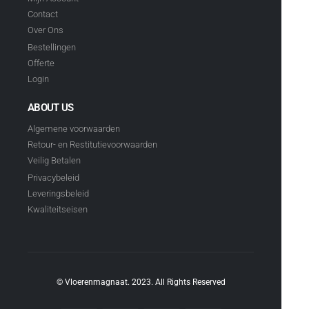
Contact
Over Ons
Bestellingen
Offerte
Login
ABOUT US
Algemene voorwaarden
Retour- en Restitutievoorwaarden
Veilig Betalen
Privacybeleid
Leveringsbeleid
Kwaliteitseisen
© Vloerenmagnaat. 2023. All Rights Reserved