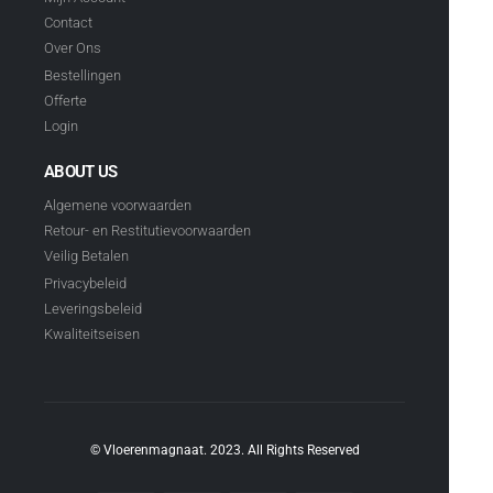
Contact
Over Ons
Bestellingen
Offerte
Login
ABOUT US
Algemene voorwaarden
Retour- en Restitutievoorwaarden
Veilig Betalen
Privacybeleid
Leveringsbeleid
Kwaliteitseisen
© Vloerenmagnaat. 2023. All Rights Reserved