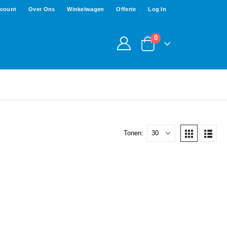
ccount
Over Ons
Winkelwagen
Offerte
Log In
0
Tonen: