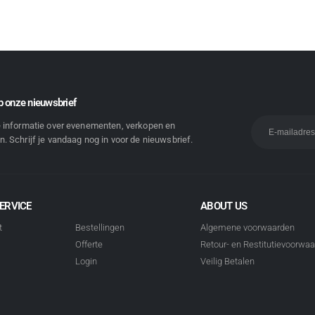
 onze nieuwsbrief
e informatie over evenementen, verkopen en
. Schrijf je vandaag nog in voor de nieuwsbrief.
ERVICE
ABOUT US
t
Bestellingen
Algemene voorwaarden
Offerte
Retour- en Restitutievoorwa
Login
Veilig Betalen