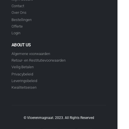
Contact
Over Ons
Bestellingen
Offerte
Login
ABOUT US
Algemene voorwaarden
Retour- en Restitutievoorwaarden
Veilig Betalen
Privacybeleid
Leveringsbeleid
Kwaliteitseisen
© Vloerenmagnaat. 2023. All Rights Reserved