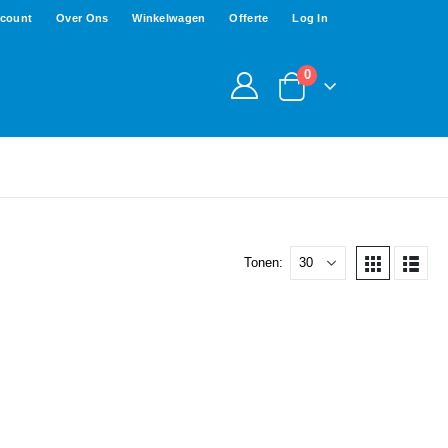
ccount
Over Ons
Winkelwagen
Offerte
Log In
0
Tonen: