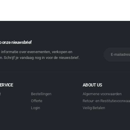
 onze nieuwsbrief
e informatie over evenementen, verkopen en
. Schrijf je vandaag nog in voor de nieuwsbrief.
ERVICE
ABOUT US
t
Bestellingen
Algemene voorwaarden
Offerte
Retour- en Restitutievoorwa
Login
Veilig Betalen