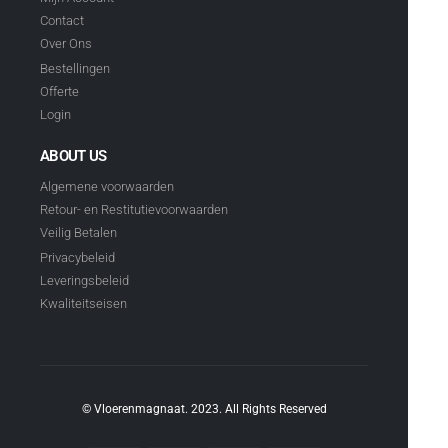
Contact
Over Ons
Bestellingen
Offerte
Login
ABOUT US
Algemene voorwaarden
Retour- en Restitutievoorwaarden
Veilig Betalen
Privacybeleid
Leveringsbeleid
Kwaliteitseisen
© Vloerenmagnaat. 2023. All Rights Reserved