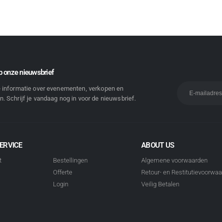
 onze nieuwsbrief
e informatie over evenementen, verkopen en
. Schrijf je vandaag nog in voor de nieuwsbrief.
ERVICE
ABOUT US
t
Bestellingen
Algemene voorwaarden
Offerte
Retour- en Restitutievoorwa
Login
Veilig Betalen