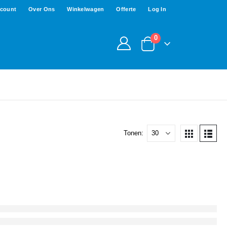
ccount
Over Ons
Winkelwagen
Offerte
Log In
0
Tonen: