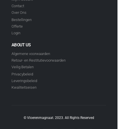
Contact
Over Ons
Bestellingen
Offerte
Login
ABOUT US
Algemene voorwaarden
Retour- en Restitutievoorwaarden
Veilig Betalen
Privacybeleid
Leveringsbeleid
Kwaliteitseisen
© Vloerenmagnaat. 2023. All Rights Reserved