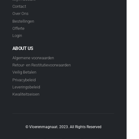
Contact
Over Ons
Bestellingen
Offerte
Login
ABOUT US
Algemene voorwaarden
Retour- en Restitutievoorwaarden
Veilig Betalen
Privacybeleid
Leveringsbeleid
Kwaliteitseisen
© Vloerenmagnaat. 2023. All Rights Reserved