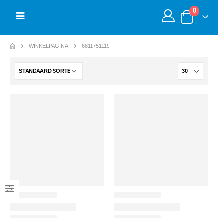
0
WINKELPAGINA
6811751119