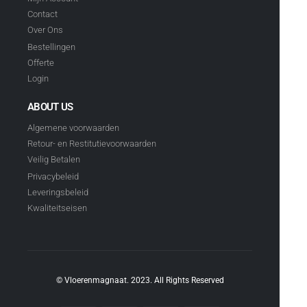
Contact
Over Ons
Bestellingen
Offerte
Login
ABOUT US
Algemene voorwaarden
Retour- en Restitutievoorwaarden
Veilig Betalen
Privacybeleid
Leveringsbeleid
Kwaliteitseisen
© Vloerenmagnaat. 2023. All Rights Reserved