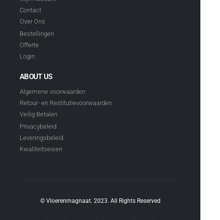
Contact
Over Ons
Bestellingen
Offerte
Login
ABOUT US
Algemene voorwaarden
Retour- en Restitutievoorwaarden
Veilig Betalen
Privacybeleid
Leveringsbeleid
Kwaliteitseisen
© Vloerenmagnaat. 2023. All Rights Reserved