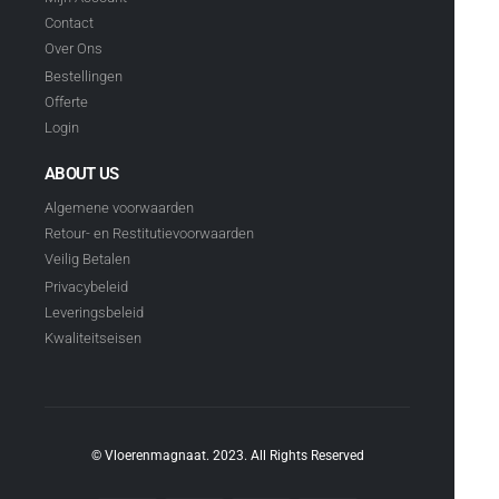
Contact
Over Ons
Bestellingen
Offerte
Login
ABOUT US
Algemene voorwaarden
Retour- en Restitutievoorwaarden
Veilig Betalen
Privacybeleid
Leveringsbeleid
Kwaliteitseisen
© Vloerenmagnaat. 2023. All Rights Reserved