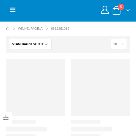
0
WINKELPAGINA
6612261019