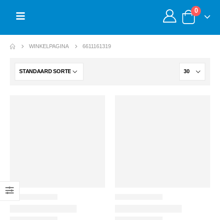
0
WINKELPAGINA
6611161319