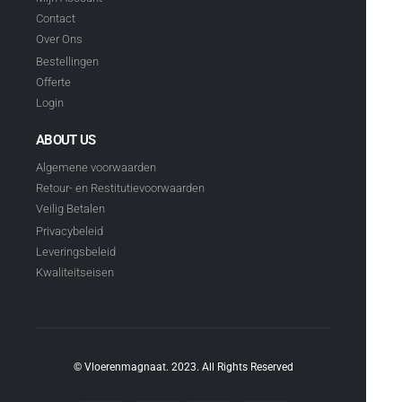
Contact
Over Ons
Bestellingen
Offerte
Login
ABOUT US
Algemene voorwaarden
Retour- en Restitutievoorwaarden
Veilig Betalen
Privacybeleid
Leveringsbeleid
Kwaliteitseisen
© Vloerenmagnaat. 2023. All Rights Reserved