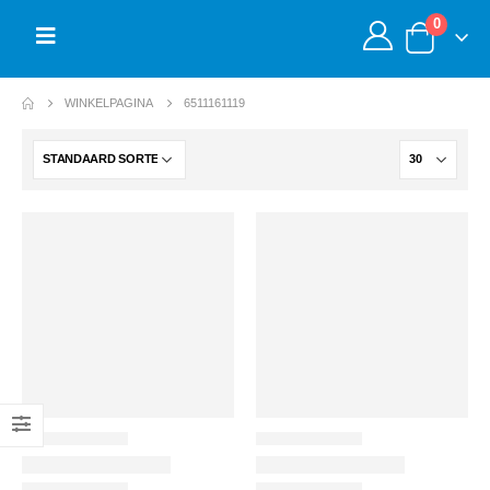
0
WINKELPAGINA
6511161119