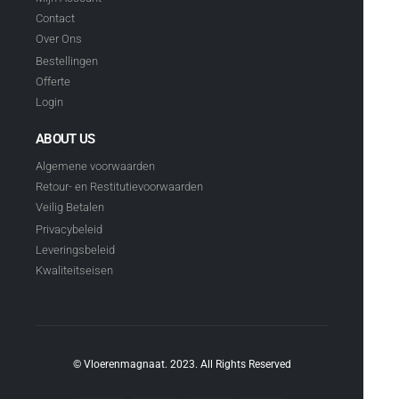
Contact
Over Ons
Bestellingen
Offerte
Login
ABOUT US
Algemene voorwaarden
Retour- en Restitutievoorwaarden
Veilig Betalen
Privacybeleid
Leveringsbeleid
Kwaliteitseisen
© Vloerenmagnaat. 2023. All Rights Reserved