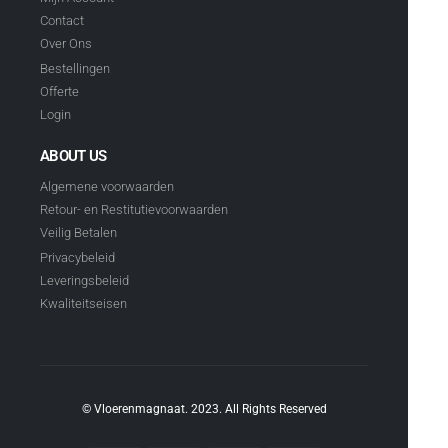
Contact
Over Ons
Bestellingen
Offerte
Login
ABOUT US
Algemene voorwaarden
Retour- en Restitutievoorwaarden
Veilig Betalen
Privacybeleid
Leveringsbeleid
Kwaliteitseisen
© Vloerenmagnaat. 2023. All Rights Reserved