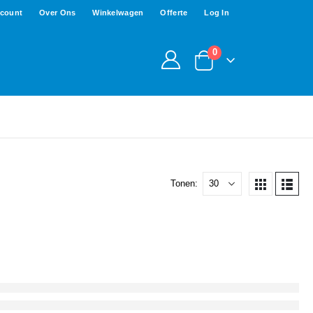
ccount
Over Ons
Winkelwagen
Offerte
Log In
0
Tonen: