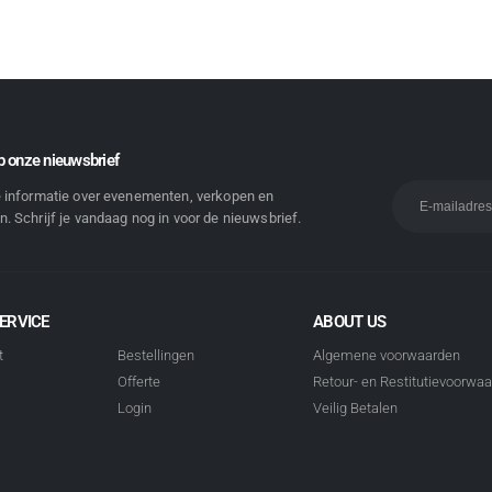
 onze nieuwsbrief
e informatie over evenementen, verkopen en
. Schrijf je vandaag nog in voor de nieuwsbrief.
ERVICE
ABOUT US
t
Bestellingen
Algemene voorwaarden
Offerte
Retour- en Restitutievoorwa
Login
Veilig Betalen