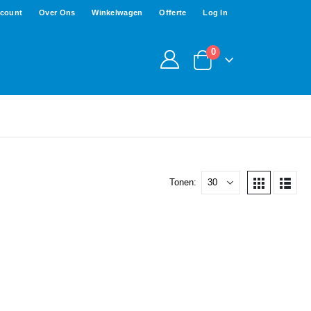
ccount
Over Ons
Winkelwagen
Offerte
Log In
0
Tonen: