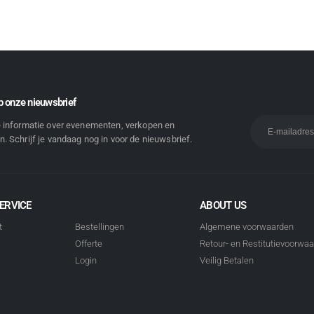
 onze nieuwsbrief
e informatie over evenementen, verkopen en
. Schrijf je vandaag nog in voor de nieuwsbrief.
ERVICE
ABOUT US
t
Bestellingen
Algemene voorwaarden
Offerte
Retour- en Restitutievoorwa
Login
Veilig Betalen