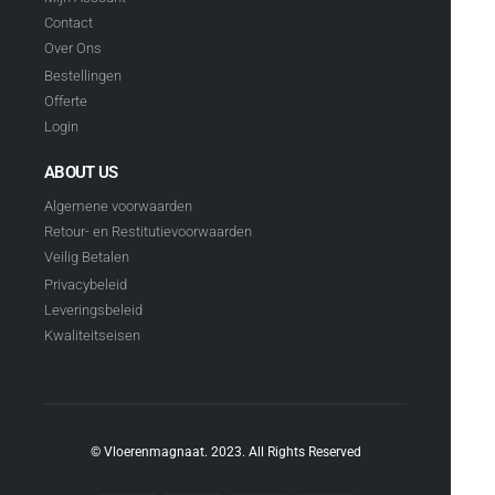
Contact
Over Ons
Bestellingen
Offerte
Login
ABOUT US
Algemene voorwaarden
Retour- en Restitutievoorwaarden
Veilig Betalen
Privacybeleid
Leveringsbeleid
Kwaliteitseisen
© Vloerenmagnaat. 2023. All Rights Reserved