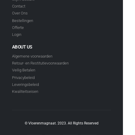
Contact
Over Ons
Bestellingen
Offerte
Login
ABOUT US
Algemene voorwaarden
Retour- en Restitutievoorwaarden
Veilig Betalen
Privacybeleid
Leveringsbeleid
Kwaliteitseisen
© Vloerenmagnaat. 2023. All Rights Reserved