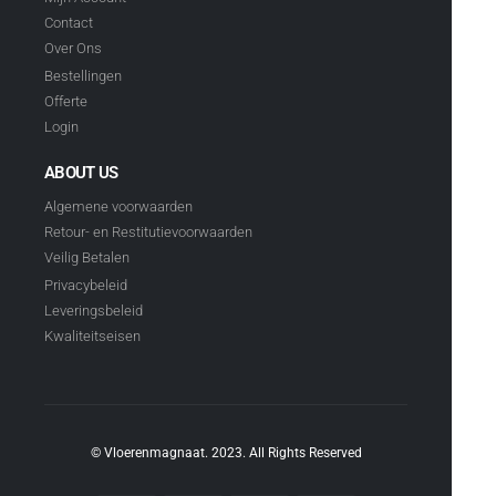
Contact
Over Ons
Bestellingen
Offerte
Login
ABOUT US
Algemene voorwaarden
Retour- en Restitutievoorwaarden
Veilig Betalen
Privacybeleid
Leveringsbeleid
Kwaliteitseisen
© Vloerenmagnaat. 2023. All Rights Reserved