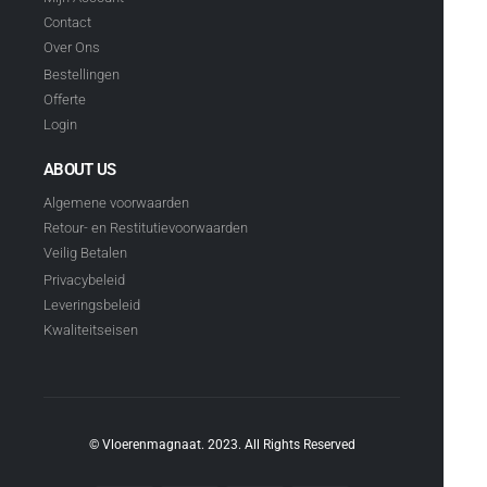
Contact
Over Ons
Bestellingen
Offerte
Login
ABOUT US
Algemene voorwaarden
Retour- en Restitutievoorwaarden
Veilig Betalen
Privacybeleid
Leveringsbeleid
Kwaliteitseisen
© Vloerenmagnaat. 2023. All Rights Reserved