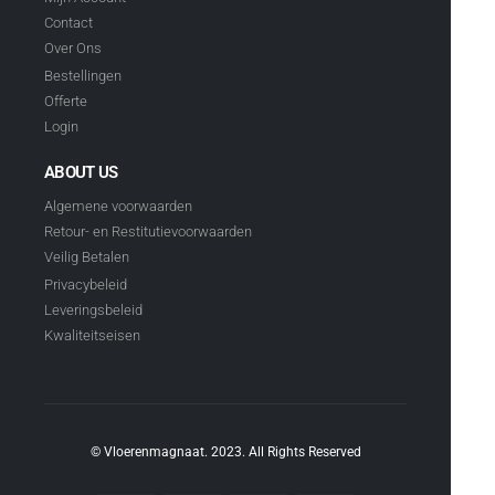
Contact
Over Ons
Bestellingen
Offerte
Login
ABOUT US
Algemene voorwaarden
Retour- en Restitutievoorwaarden
Veilig Betalen
Privacybeleid
Leveringsbeleid
Kwaliteitseisen
© Vloerenmagnaat. 2023. All Rights Reserved