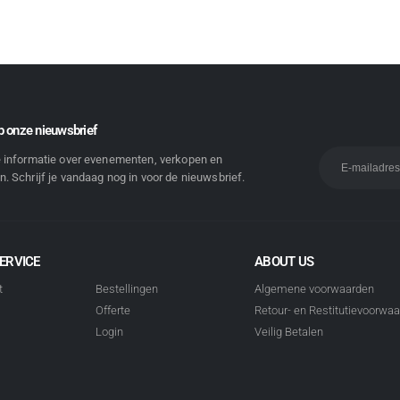
 onze nieuwsbrief
e informatie over evenementen, verkopen en
. Schrijf je vandaag nog in voor de nieuwsbrief.
ERVICE
ABOUT US
t
Bestellingen
Algemene voorwaarden
Offerte
Retour- en Restitutievoorwa
Login
Veilig Betalen