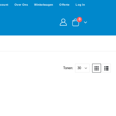
ccount
Over Ons
Winkelwagen
Offerte
Log In
0
Tonen: