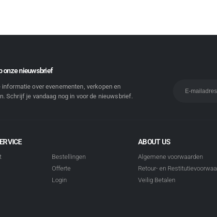
 onze nieuwsbrief
e informatie over evenementen, verkopen en
. Schrijf je vandaag nog in voor de nieuwsbrief.
ERVICE
ABOUT US
t
Bestellingen
Algemene voorwaarden
Offerte
Retour- en Restitutievoorwa
Login
Veilig Betalen