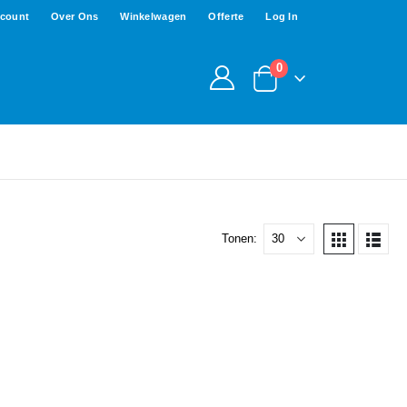
ccount
Over Ons
Winkelwagen
Offerte
Log In
0
Tonen: