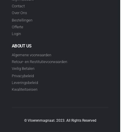
Contact
Over Ons
Bestellingen
Offerte
Login
ABOUT US
Algemene voorwaarden
Retour- en Restitutievoorwaarden
Veilig Betalen
Privacybeleid
Leveringsbeleid
Kwaliteitseisen
© Vloerenmagnaat. 2023. All Rights Reserved