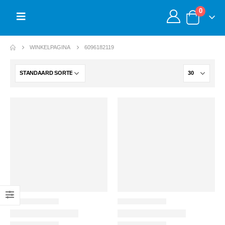
0
WINKELPAGINA
6096182119