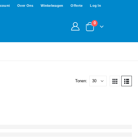
ccount
Over Ons
Winkelwagen
Offerte
Log In
0
Tonen: