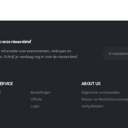
 onze nieuwsbrief
e informatie over evenementen, verkopen en
. Schrijf je vandaag nog in voor de nieuwsbrief.
ERVICE
ABOUT US
t
Bestellingen
Algemene voorwaarden
Offerte
Retour- en Restitutievoorwa
Login
Veilig Betalen