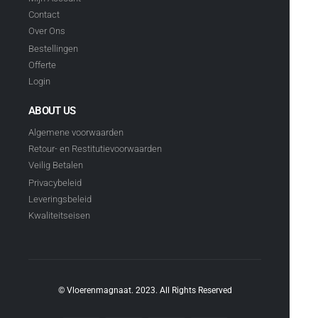
Contact
Over Ons
Bestellingen
Offerte
Login
ABOUT US
Algemene voorwaarden
Retour- en Restitutievoorwaarden
Veilig Betalen
Privacybeleid
Leveringsbeleid
Kwaliteitseisen
© Vloerenmagnaat. 2023. All Rights Reserved