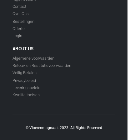
Contact
Over Ons
Bestellingen
Offerte
Login
ABOUT US
Algemene voorwaarden
Retour- en Restitutievoorwaarden
Veilig Betalen
Privacybeleid
Leveringsbeleid
Kwaliteitseisen
© Vloerenmagnaat. 2023. All Rights Reserved