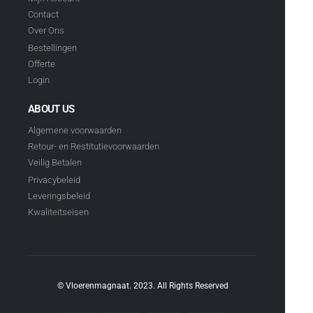
Contact
Over Ons
Bestellingen
Offerte
Login
ABOUT US
Algemene voorwaarden
Retour- en Restitutievoorwaarden
Veilig Betalen
Privacybeleid
Leveringsbeleid
Kwaliteitseisen
© Vloerenmagnaat. 2023. All Rights Reserved