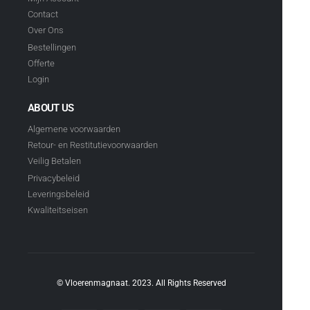
Contact
Over Ons
Bestellingen
Offerte
Login
ABOUT US
Algemene voorwaarden
Retour- en Restitutievoorwaarden
Veilig Betalen
Privacybeleid
Leveringsbeleid
Kwaliteitseisen
© Vloerenmagnaat. 2023. All Rights Reserved