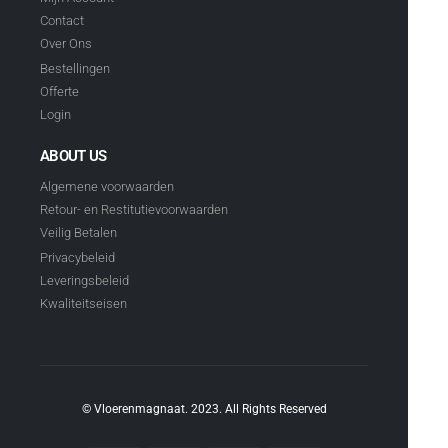
Contact
Over Ons
Bestellingen
Offerte
Login
ABOUT US
Algemene voorwaarden
Retour- en Restitutievoorwaarden
Veilig Betalen
Privacybeleid
Leveringsbeleid
Kwaliteitseisen
© Vloerenmagnaat. 2023. All Rights Reserved