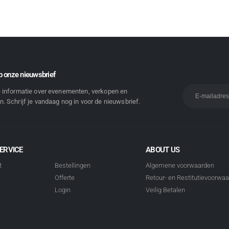
 onze nieuwsbrief
e informatie over evenementen, verkopen en
. Schrijf je vandaag nog in voor de nieuwsbrief.
ERVICE
ABOUT US
t
Bestellingen
Algemene voorwaarden
Offerte
Retour- en Restitutievoorwa
Login
Veilig Betalen