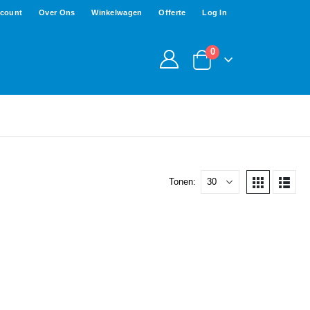
ccount
Over Ons
Winkelwagen
Offerte
Log In
0
Tonen: