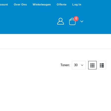
ccount
Over Ons
Winkelwagen
Offerte
Log In
0
Tonen: