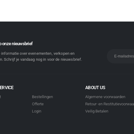
 onze nieuwsbrief
e informatie over evenementen, verkopen en
. Schrijf je vandaag nog in voor de nieuwsbrief.
ERVICE
ABOUT US
t
Bestellingen
Algemene voorwaarden
Offerte
Retour- en Restitutievoorwa
Login
Veilig Betalen