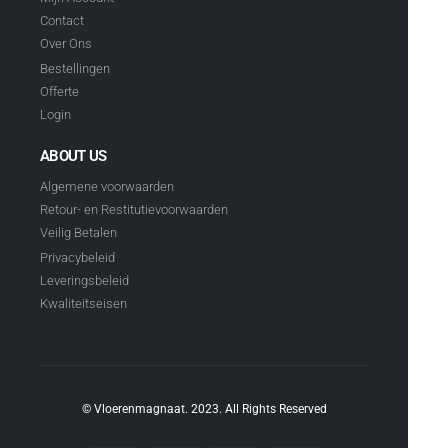
Contact
Over Ons
Bestellingen
Offerte
Login
ABOUT US
Algemene voorwaarden
Retour- en Restitutievoorwaarden
Veilig Betalen
Privacybeleid
Leveringsbeleid
Kwaliteitseisen
© Vloerenmagnaat. 2023. All Rights Reserved