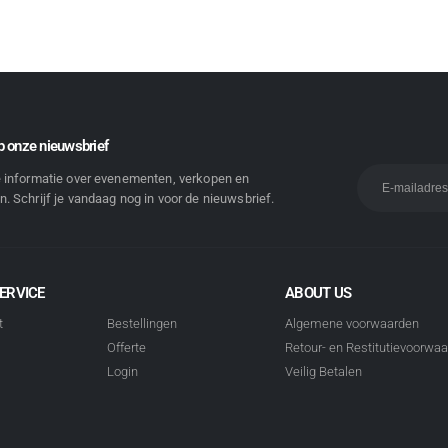
 onze nieuwsbrief
e informatie over evenementen, verkopen en
. Schrijf je vandaag nog in voor de nieuwsbrief.
ERVICE
ABOUT US
t
Bestellingen
Algemene voorwaarden
Offerte
Retour- en Restitutievoorwa
Login
Veilig Betalen