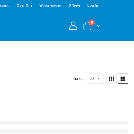
ccount
Over Ons
Winkelwagen
Offerte
Log In
0
Tonen: