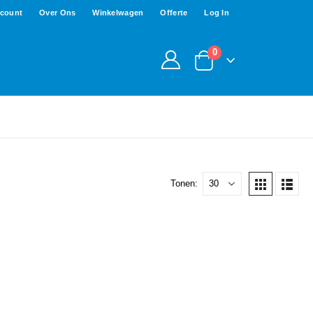
ccount
Over Ons
Winkelwagen
Offerte
Log In
0
Tonen: