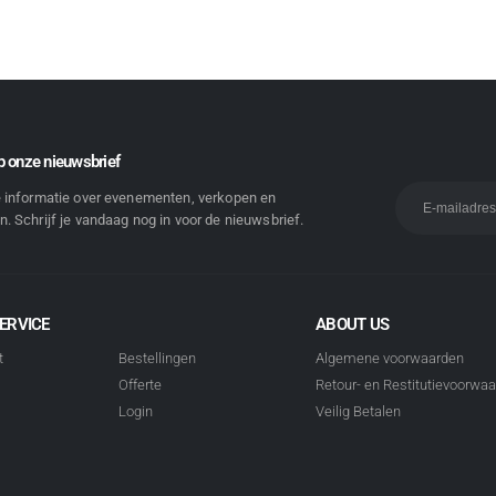
 onze nieuwsbrief
e informatie over evenementen, verkopen en
. Schrijf je vandaag nog in voor de nieuwsbrief.
ERVICE
ABOUT US
t
Bestellingen
Algemene voorwaarden
Offerte
Retour- en Restitutievoorwa
Login
Veilig Betalen